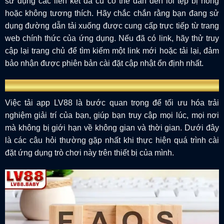
sử dụng các liên kết đã cũ có thể dẫn đến lỗi tệp bị hỏng
hoặc không tương thích. Hãy chắc chắn rằng bạn đang sử
dụng đường dẫn tải xuống được cung cấp trực tiếp từ trang
web chính thức của ứng dụng. Nếu đã có link, hãy thử truy
cập lại trang chủ để tìm kiếm một link mới hoặc tải lại, đảm
bảo nhận được phiên bản cài đặt cập nhật ổn định nhất.
🪅Các câu hỏi thường gặp khi tải app LV88
Việc tải app LV88 là bước quan trọng để tối ưu hóa trải
nghiệm giải trí của bạn, giúp bạn truy cập mọi lúc, mọi nơi
mà không bị giới hạn về không gian và thời gian. Dưới đây
là các câu hỏi thường gặp nhất khi thực hiện quá trình cài
đặt ứng dụng trò chơi này trên thiết bị của mình.