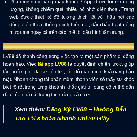
Phần mềm có nặng máy không? App được tối ưu dung
lượng, không chiếm quá nhiều bộ nhớ điện thoại. Trang
web được thiết kế để tương thích tốt với hầu hết các
dòng điện thoại thông minh hiện đại, đảm bảo hoạt động
mượt mà ngay cả trên các thiết bị cấu hình tầm trung.
Kết luận
LV88 đã thành công trong việc tạo ra một sản phẩm di động
hoàn hảo. Việc
tải app LV88
là quyết định chiến lược, giúp
tận hưởng tối đa sự tiện lợi, tốc độ giao dịch, khả năng bảo
mật. Nhanh chóng tải phần mềm, thành viên sẽ thấy sự khác
biệt rõ rệt trong từng khoảnh khắc giải trí, củng cố vị thế dẫn
đầu của nhà cái trong thị trường cá cược.
Xem thêm:
Đăng Ký LV88 – Hướng Dẫn
Tạo Tài Khoản Nhanh Chỉ 30 Giây