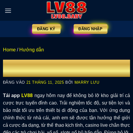
ĐĂNG KÝ
ĐĂNG NHẬP
Home
/
Hướng dẫn
Tải App LV88 – Hướng Dẫn Chi Tiết Các
Bước Cài Đặt Đơn Giản
ĐĂNG VÀO
21 THÁNG 11, 2025
BỞI
MARRY LƯU
Tải app
LV88
ngay hôm nay để không bỏ lỡ kho giải trí cá
cược trực tuyến đỉnh cao. Trải nghiệm tốc độ, sự tiện lợi và
bảo mật tối ưu trên thiết bị di động của bạn. Với ứng dụng
chính thức từ nhà cái, anh em sẽ được tận hưởng thế giới
cá cược đa dạng, từ thể thao kịch tính, casino live chân thực
đến các trò chơi bài, xổ số, slots nổ hũ hấp dẫn. Đừng bỏ lỡ.