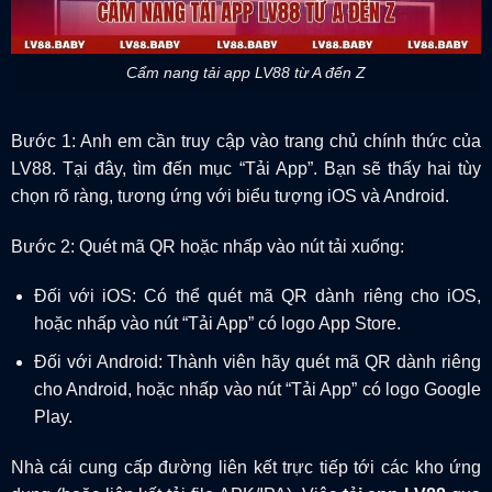
Cẩm nang tải app LV88 từ A đến Z
Bước 1: Anh em cần truy cập vào trang chủ chính thức của
LV88. Tại đây, tìm đến mục “Tải App”. Bạn sẽ thấy hai tùy
chọn rõ ràng, tương ứng với biểu tượng iOS và Android.
Bước 2: Quét mã QR hoặc nhấp vào nút tải xuống:
Đối với iOS: Có thể quét mã QR dành riêng cho iOS,
hoặc nhấp vào nút “Tải App” có logo App Store.
Đối với Android: Thành viên hãy quét mã QR dành riêng
cho Android, hoặc nhấp vào nút “Tải App” có logo Google
Play.
Nhà cái cung cấp đường liên kết trực tiếp tới các kho ứng