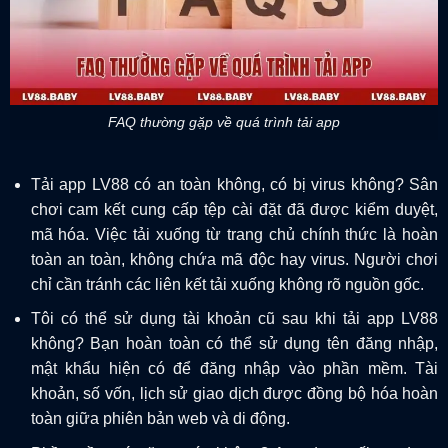
FAQ thường gặp về quá trình tải app
Tải app LV88 có an toàn không, có bị virus không? Sân
chơi cam kết cung cấp tệp cài đặt đã được kiểm duyệt,
mã hóa. Việc tải xuống từ trang chủ chính thức là hoàn
toàn an toàn, không chứa mã độc hay virus. Người chơi
chỉ cần tránh các liên kết tải xuống không rõ nguồn gốc.
Tôi có thể sử dụng tài khoản cũ sau khi tải app LV88
không? Bạn hoàn toàn có thể sử dụng tên đăng nhập,
mật khẩu hiện có để đăng nhập vào phần mềm. Tài
khoản, số vốn, lịch sử giao dịch được đồng bộ hóa hoàn
toàn giữa phiên bản web và di động.