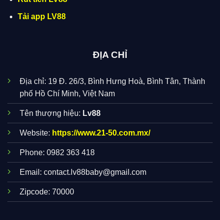
Tải app LV88
ĐỊA CHỈ
Địa chỉ:
19 Đ. 26/3, Bình Hưng Hoà, Bình Tân, Thành
phố Hồ Chí Minh, Việt Nam
Tên thượng hiệu:
Lv88
Website:
https://www.21-50.com.mx/
Phone:
0982 363 418
Email:
contact.lv88baby@gmail.com
Zipcode: 70000